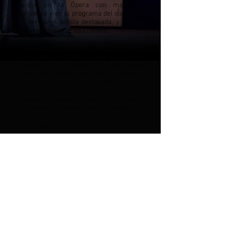
vocal en la Ópera con maestros
privados y en el programa del que llegó
a ser joven artista destacada, y solista
en numerosas producciones.
Gracia ha participado en numerosos
conciertos, recitales y óperas a nivel
nacional e internacional interpretando
roles de gran dificultad vocal y actoral.
Entre sus roles protagónicos se
encuentran Pamina, de "La Flauta
Mágica" de Mozart; Micaela, de la ópera
"Carmen" de Georges Bizet; Fiordiligi, de
la ópera "Cosí fan Tutte", Christine Daaé
del musical "Phantom of the Opera" de
Andrew Lloyd Webber y actualmente
prepara el rol de Mimi de la ópera "La
Boheme" de Giacomo Puccini.
Gracia también se ha desarrollado en el
género pop-lírico interpretando grandes
piezas al estilo de Sarah Brightman,
Andrea Bocelli y Celtic Women. Se ha
presentado con grandes exponentes
internacionales de este género como el
trío italiano "Il Volo", el cuarteto de