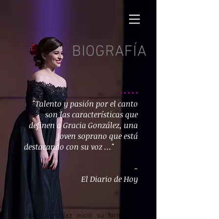
BIOGRAFÍA
"Talento y pasión por el canto
son las características que
definen a Gracia González, una
joven soprano que está
destacando con su voz ..."
-
El Diario de Hoy
Gracia González inició su formación