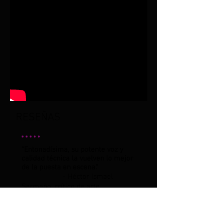
RESEÑAS
"Entonadísima, su potente voz y
calidad técnica la vuelven lo mejor
de la puesta en escena."
- Héctor Ismael
Sermeño, crítico de arte.
"El público quedó complacido y se
lo demostró cuando se puso de pie